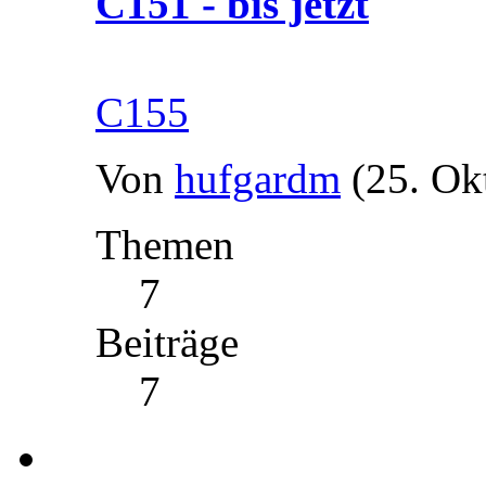
C151 - bis jetzt
C155
Von
hufgardm
(25. Ok
Themen
7
Beiträge
7