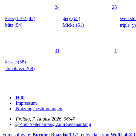
24
25
krissy1702 (42)
gery (65)
sven sto
blitz (54)
Micke (61)
triple_y
31
1
kessie (58)
Ibinabrezn (68)
Hilfe
Impressum
Nutzungsbestimmungen
Freitag, 7. August 2026, 06:47
Zum Seitenanfang
Forensoftware:
Burning Board® 3.1.2
, entwickelt von
WoltLab®