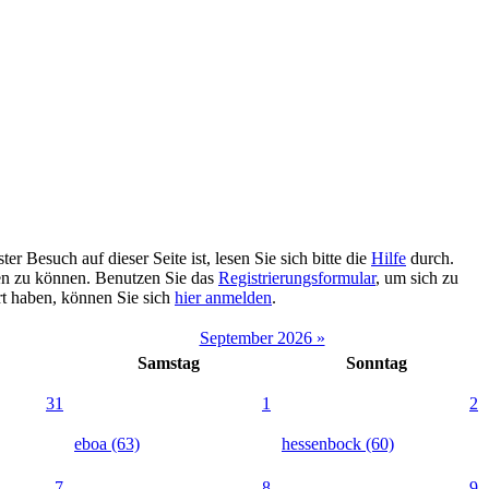
 Besuch auf dieser Seite ist, lesen Sie sich bitte die
Hilfe
durch.
tzen zu können. Benutzen Sie das
Registrierungsformular
, um sich zu
ert haben, können Sie sich
hier anmelden
.
September 2026 »
Samstag
Sonntag
31
1
2
eboa (63)
hessenbock (60)
7
8
9