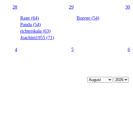
28
29
30
Rage (64)
Boerge (54)
Panda (54)
richterskala (63)
Joachim1955 (71)
4
5
6