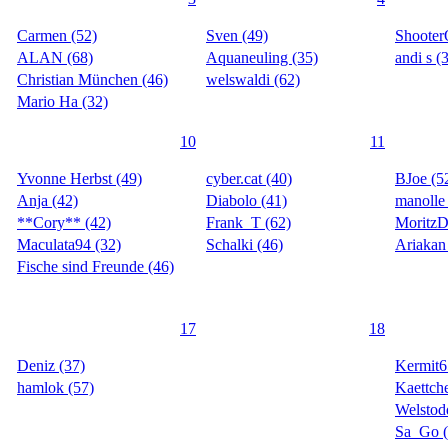
Carmen (52)
Sven (49)
ShooterO
ALAN (68)
Aquaneuling (35)
andi s (
Christian München (46)
welswaldi (62)
Mario Ha (32)
10
11
Yvonne Herbst (49)
cyber.cat (40)
BJoe (5
Anja (42)
Diabolo (41)
manolle
**Cory** (42)
Frank_T (62)
Moritz
Maculata94 (32)
Schalki (46)
Ariakan
Fische sind Freunde (46)
17
18
Deniz (37)
Kermit6
hamlok (57)
Kaettch
Welstod
Sa_Go (