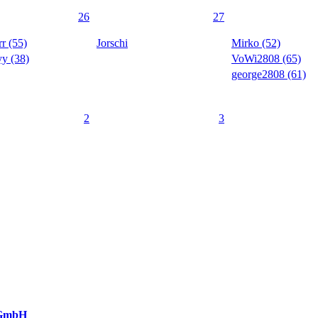
26
27
rr (55)
Jorschi
Mirko (52)
yy (38)
VoWi2808 (65)
george2808 (61)
2
3
 GmbH