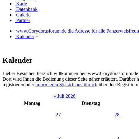
Karte
Datenbank
Galerie
Partner
www.Corydorasforum.de die Adresse für alle Panzerwelsfreu
Kalender
»
Kalender
Lieber Besucher, herzlich willkommen bei: www.Corydorasforum.de die A
Dort wird Ihnen die Bedienung dieser Seite näher erläutert. Darüber h
registrieren oder
informieren Sie sich ausführlich
über den Registrierun
« Juli 2026
Montag
Dienstag
27
28
3
4