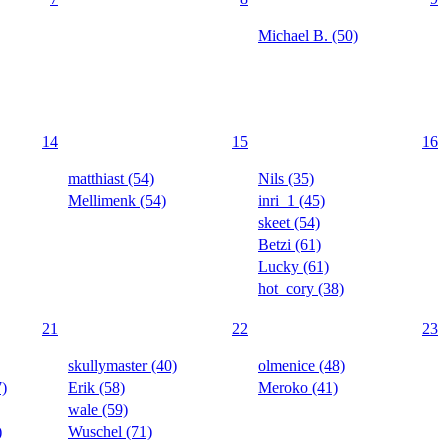
Michael B. (50)
14
15
16
matthiast (54)
Nils (35)
Mellimenk (54)
inri_1 (45)
skeet (54)
Betzi (61)
Lucky (61)
hot_cory (38)
21
22
23
skullymaster (40)
olmenice (48)
7)
Erik (58)
Meroko (41)
wale (59)
)
Wuschel (71)