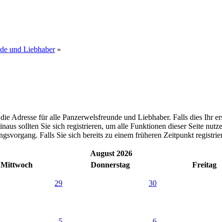
nde und Liebhaber
»
dresse für alle Panzerwelsfreunde und Liebhaber. Falls dies Ihr erster
inaus sollten Sie sich registrieren, um alle Funktionen dieser Seite nu
gsvorgang. Falls Sie sich bereits zu einem früheren Zeitpunkt registri
August 2026
Mittwoch
Donnerstag
Freitag
29
30
5
6