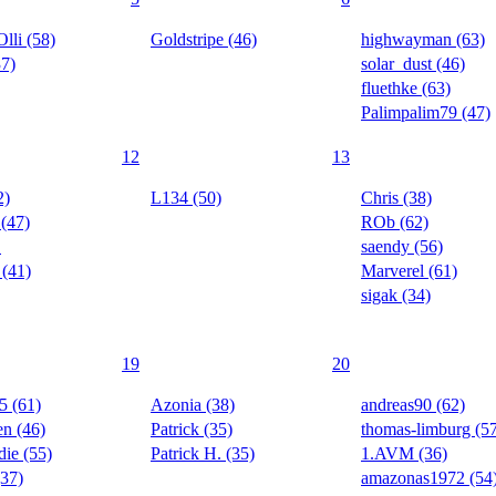
lli (58)
Goldstripe (46)
highwayman (63)
37)
solar_dust (46)
fluethke (63)
Palimpalim79 (47)
12
13
2)
L134 (50)
Chris (38)
 (47)
ROb (62)
D
saendy (56)
 (41)
Marverel (61)
sigak (34)
19
20
5 (61)
Azonia (38)
andreas90 (62)
en (46)
Patrick (35)
thomas-limburg (5
die (55)
Patrick H. (35)
1.AVM (36)
37)
amazonas1972 (54