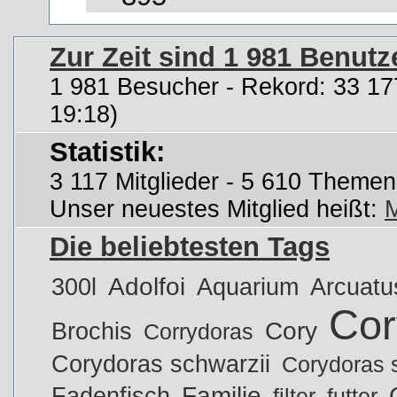
Zur Zeit sind 1 981 Benutz
1 981 Besucher - Rekord: 33 17
19:18)
Statistik:
3 117 Mitglieder - 5 610 Themen
Unser neuestes Mitglied heißt:
Die beliebtesten Tags
Adolfoi
300l
Aquarium
Arcuatu
Cor
Cory
Brochis
Corrydoras
Corydoras schwarzii
Corydoras s
Familie
Fadenfisch
filter
futter