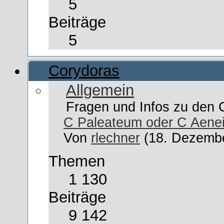
5
Beiträge
5
Corydoras
Allgemein
Fragen und Infos zu den 
C Paleateum oder C Aene
Von
rlechner
(18. Dezembe
Themen
1 130
Beiträge
9 142