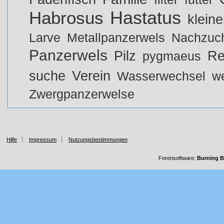
Hastatus
Habrosus
klein
Larve
Metallpanzerwels
Nachzuc
Panzerwels
Pilz
Re
pygmaeus
suche
Verein
Wasserwechsel
w
Zwergpanzerwelse
Hilfe
Impressum
Nutzungsbestimmungen
Forensoftware:
Burning B