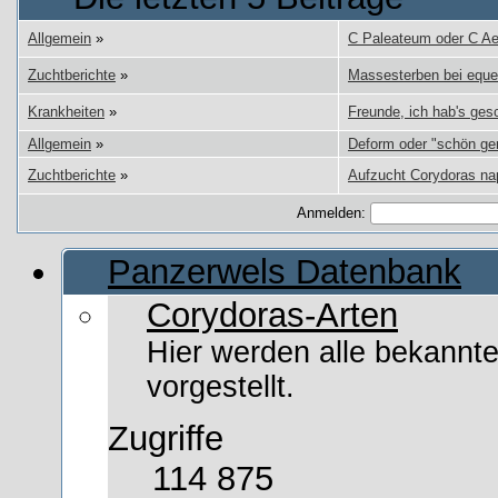
Allgemein
»
C Paleateum oder C Ae
Zuchtberichte
»
Massesterben bei equ
Krankheiten
»
Freunde, ich hab's gesch
Allgemein
»
Deform oder "schön ger
Zuchtberichte
»
Aufzucht Corydoras na
Anmelden:
Panzerwels Datenbank
Corydoras-Arten
Hier werden alle bekannt
vorgestellt.
Zugriffe
114 875