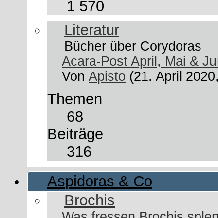
1 570
Literatur
Bücher über Corydoras
Acara-Post April, Mai & Ju
Von
Apisto
(21. April 2020
Themen
68
Beiträge
316
Aspidoras & Co
Brochis
Was fressen Brochis sple