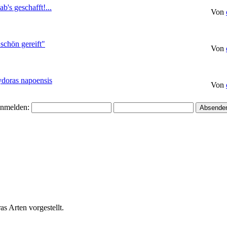
b's geschafft!...
Von
schön gereift"
Von
doras napoensis
Von
nmelden:
s Arten vorgestellt.