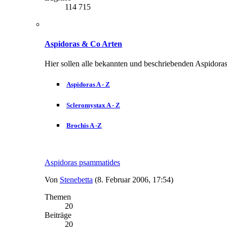
114 715
Aspidoras & Co Arten
Hier sollen alle bekannten und beschriebenden Aspidoras
Aspidoras A - Z
Scleromystax A - Z
Brochis A -Z
Aspidoras psammatides
Von
Stenebetta
(8. Februar 2006, 17:54)
Themen
20
Beiträge
20