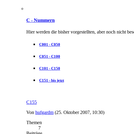
C - Nummern
Hier werden die bisher vorgestellten, aber noch nicht be
C001 - C050
C051 - C100
C101 - C150
C151 - bis jetzt
C155
Von
hufgardm
(25. Oktober 2007, 10:30)
Themen
7
Beiträge