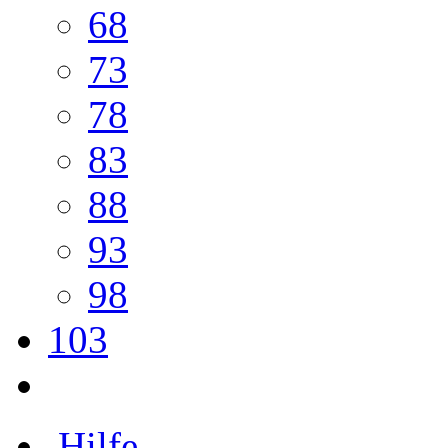
68
73
78
83
88
93
98
103
Hilfe