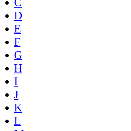
C
D
E
F
G
H
I
J
K
L