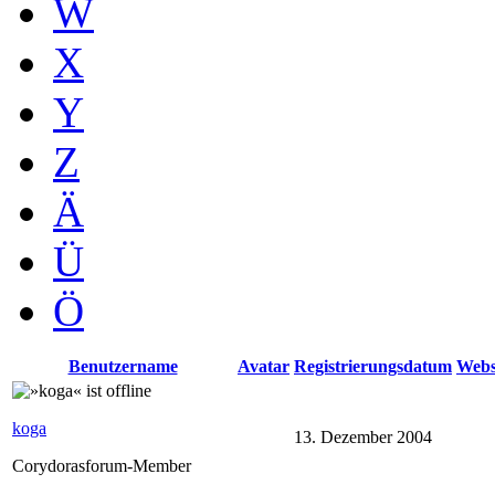
W
X
Y
Z
Ä
Ü
Ö
Benutzername
Avatar
Registrierungsdatum
Webs
koga
13. Dezember 2004
Corydorasforum-Member