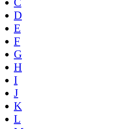
C
D
E
F
G
H
I
J
K
L