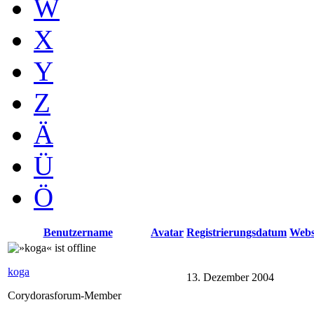
W
X
Y
Z
Ä
Ü
Ö
Benutzername
Avatar
Registrierungsdatum
Webs
koga
13. Dezember 2004
Corydorasforum-Member