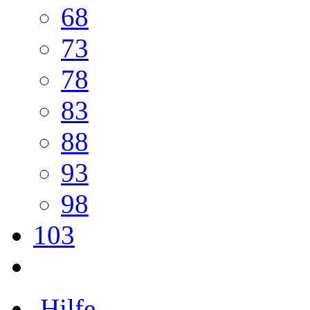
68
73
78
83
88
93
98
103
Hilfe