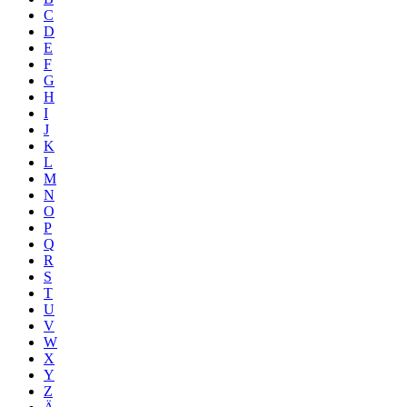
C
D
E
F
G
H
I
J
K
L
M
N
O
P
Q
R
S
T
U
V
W
X
Y
Z