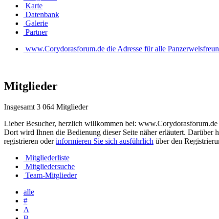
Karte
Datenbank
Galerie
Partner
www.Corydorasforum.de die Adresse für alle Panzerwelsfreu
Mitglieder
Insgesamt 3 064 Mitglieder
Lieber Besucher, herzlich willkommen bei: www.Corydorasforum.de die A
Dort wird Ihnen die Bedienung dieser Seite näher erläutert. Darüber h
registrieren oder
informieren Sie sich ausführlich
über den Registrierun
Mitgliederliste
Mitgliedersuche
Team-Mitglieder
alle
#
A
B