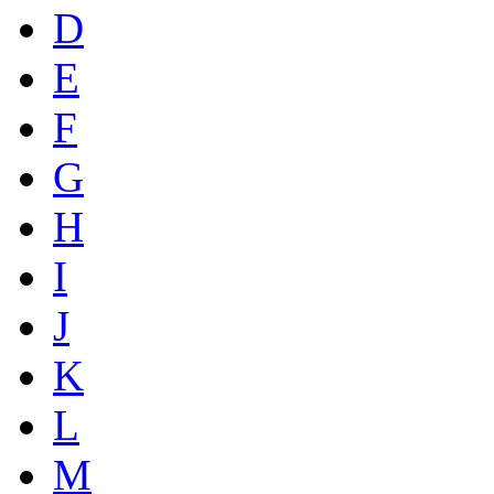
D
E
F
G
H
I
J
K
L
M