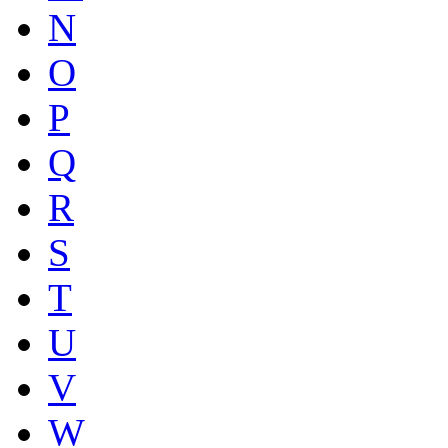
N
O
P
Q
R
S
T
U
V
W