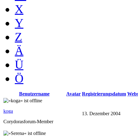
X
Y
Z
Ä
Ü
Ö
Benutzername
Avatar
Registrierungsdatum
Webs
koga
13. Dezember 2004
Corydorasforum-Member