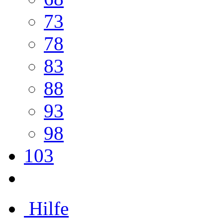
73
78
83
88
93
98
103
Hilfe