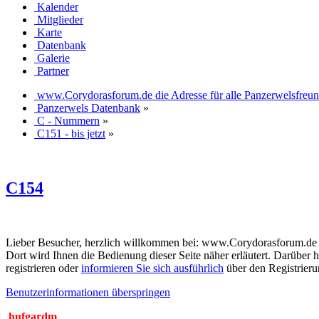
Kalender
Mitglieder
Karte
Datenbank
Galerie
Partner
www.Corydorasforum.de die Adresse für alle Panzerwelsfreu
Panzerwels Datenbank
»
C - Nummern
»
C151 - bis jetzt
»
C154
Lieber Besucher, herzlich willkommen bei: www.Corydorasforum.de die A
Dort wird Ihnen die Bedienung dieser Seite näher erläutert. Darüber h
registrieren oder
informieren Sie sich ausführlich
über den Registrierun
Benutzerinformationen überspringen
hufgardm