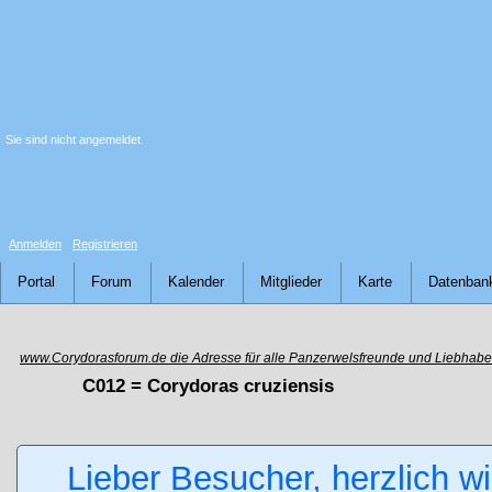
Sie sind nicht angemeldet.
Anmelden
Registrieren
Portal
Forum
Kalender
Mitglieder
Karte
Datenban
www.Corydorasforum.de die Adresse für alle Panzerwelsfreunde und Liebhabe
C012 = Corydoras cruziensis
Lieber Besucher, herzlich w