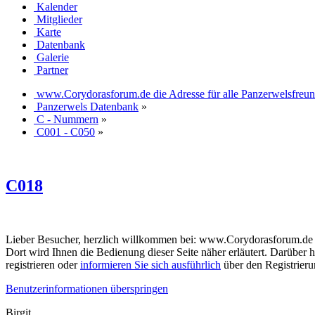
Kalender
Mitglieder
Karte
Datenbank
Galerie
Partner
www.Corydorasforum.de die Adresse für alle Panzerwelsfreu
Panzerwels Datenbank
»
C - Nummern
»
C001 - C050
»
C018
Lieber Besucher, herzlich willkommen bei: www.Corydorasforum.de die A
Dort wird Ihnen die Bedienung dieser Seite näher erläutert. Darüber h
registrieren oder
informieren Sie sich ausführlich
über den Registrierun
Benutzerinformationen überspringen
Birgit