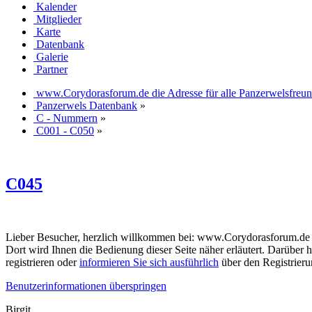
Kalender
Mitglieder
Karte
Datenbank
Galerie
Partner
www.Corydorasforum.de die Adresse für alle Panzerwelsfreu
Panzerwels Datenbank
»
C - Nummern
»
C001 - C050
»
C045
Lieber Besucher, herzlich willkommen bei: www.Corydorasforum.de die A
Dort wird Ihnen die Bedienung dieser Seite näher erläutert. Darüber h
registrieren oder
informieren Sie sich ausführlich
über den Registrierun
Benutzerinformationen überspringen
Birgit