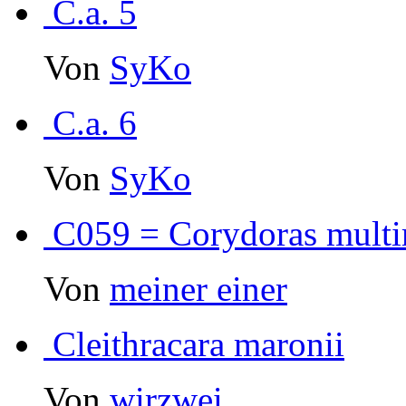
C.a. 5
Von
SyKo
C.a. 6
Von
SyKo
C059 = Corydoras multi
Von
meiner einer
Cleithracara maronii
Von
wirzwei