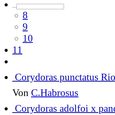
…
8
9
10
11
Corydoras punctatus Ri
Von
C.Habrosus
Corydoras adolfoi x pan