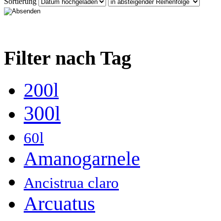
Sortierung
Filter nach Tag
200l
300l
60l
Amanogarnele
Ancistrua claro
Arcuatus