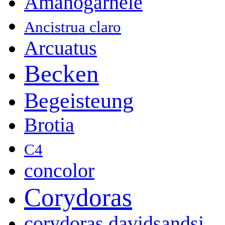
Amanogarnele
Ancistrua claro
Arcuatus
Becken
Begeisteung
Brotia
C4
concolor
Corydoras
corydoras davidsandsi