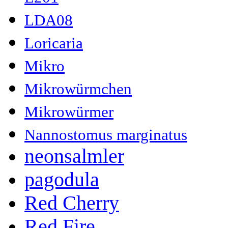
LDA08
Loricaria
Mikro
Mikrowürmchen
Mikrowürmer
Nannostomus marginatus
neonsalmler
pagodula
Red Cherry
Red Fire