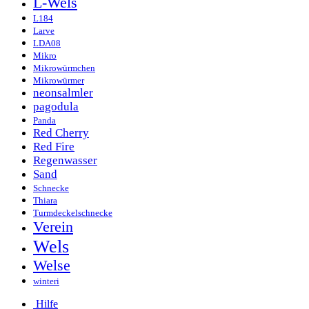
L-Wels
L184
Larve
LDA08
Mikro
Mikrowürmchen
Mikrowürmer
neonsalmler
pagodula
Panda
Red Cherry
Red Fire
Regenwasser
Sand
Schnecke
Thiara
Turmdeckelschnecke
Verein
Wels
Welse
winteri
Hilfe