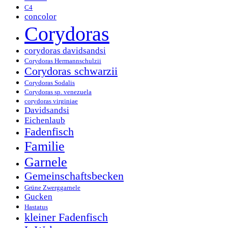
C4
concolor
Corydoras
corydoras davidsandsi
Corydoras Hermannschulzii
Corydoras schwarzii
Corydoras Sodalis
Corydoras sp. venezuela
corydoras virginiae
Davidsandsi
Eichenlaub
Fadenfisch
Familie
Garnele
Gemeinschaftsbecken
Grüne Zwerggarnele
Gucken
Hastatus
kleiner Fadenfisch