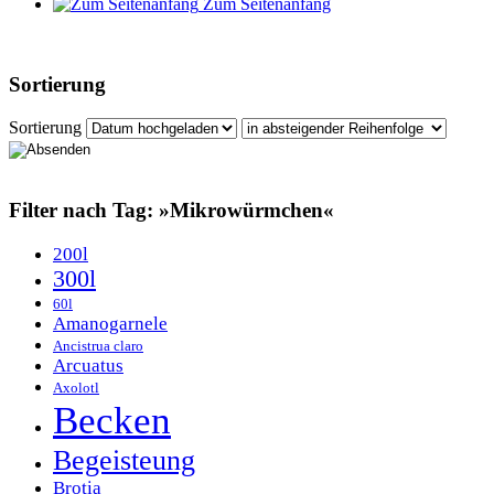
Zum Seitenanfang
Sortierung
Sortierung
Filter nach Tag: »Mikrowürmchen«
200l
300l
60l
Amanogarnele
Ancistrua claro
Arcuatus
Axolotl
Becken
Begeisteung
Brotia