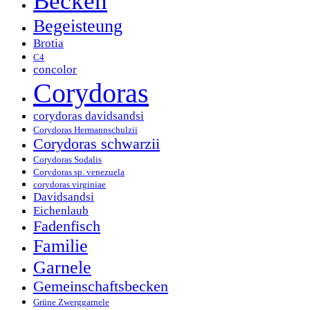
Becken
Begeisteung
Brotia
C4
concolor
Corydoras
corydoras davidsandsi
Corydoras Hermannschulzii
Corydoras schwarzii
Corydoras Sodalis
Corydoras sp. venezuela
corydoras virginiae
Davidsandsi
Eichenlaub
Fadenfisch
Familie
Garnele
Gemeinschaftsbecken
Grüne Zwerggarnele