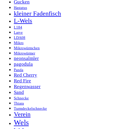
Gucken
Hastatus
kleiner Fadenfisch
L-Wels
L184
Larve
LDA08
Mikro
Mikrowürmchen
Mikrowürmer
neonsalmler
pagodula
Panda
Red Cherry
Red Fire
Regenwasser
Sand
Schnecke
Thiara
Turmdeckelschnecke
Verein
Wels