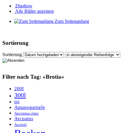
Diashow
Alle Bilder anzeigen
Zum Seitenanfang
Sortierung
Sortierung
Filter nach Tag: »Brotia«
200l
300l
60l
Amanogarnele
Ancistrua claro
Arcuatus
Axolotl