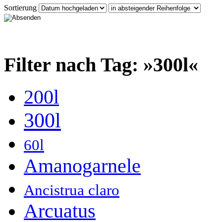
Sortierung
Filter nach Tag: »300l«
200l
300l
60l
Amanogarnele
Ancistrua claro
Arcuatus