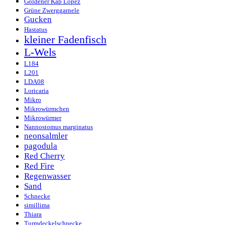
Goldener Kap Lopez
Grüne Zwerggarnele
Gucken
Hastatus
kleiner Fadenfisch
L-Wels
L184
L201
LDA08
Loricaria
Mikro
Mikrowürmchen
Mikrowürmer
Nannostomus marginatus
neonsalmler
pagodula
Red Cherry
Red Fire
Regenwasser
Sand
Schnecke
simillima
Thiara
Turmdeckelschnecke