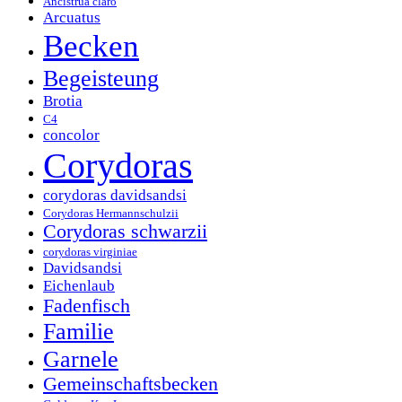
Ancistrua claro
Arcuatus
Becken
Begeisteung
Brotia
C4
concolor
Corydoras
corydoras davidsandsi
Corydoras Hermannschulzii
Corydoras schwarzii
corydoras virginiae
Davidsandsi
Eichenlaub
Fadenfisch
Familie
Garnele
Gemeinschaftsbecken